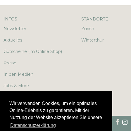
INFOS
STANDORTE
Newsletter
Zürich
Aktuelles
Winterthur
Gutscheine (im Online Shop)
Preise
In den Medien
Jobs & More
Lexikon
Wir verwenden Cookies, um ein optimales
Online-Erlebnis zu garantieren. Mit der
Nutzung der Website akzeptieren Sie unsere
©
2026
Impressum
Disclaimer
Datenschutzerklärung
Smoothline
Datenschutzerklärung