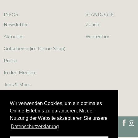
INFOS
STANDORTE
Newsletter
Zürich
Aktuelles
Winterthur
Gutscheine (im Online Shop)
Preise
In den Medien
Jobs & More
Lexikon
Wir verwenden Cookies, um ein optimales
Online-Erlebnis zu garantieren. Mit der
Nutzung der Website akzeptieren Sie unsere
©
2026
Impressum
Disclaimer
Datenschutzerklärung
Smoothline
Datenschutzerklärung