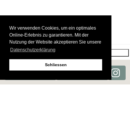
Kniebereich
Hydrationsbehandlung Dekolleté
Brust (nur Männer)
Profhilo
Wir verwenden Cookies, um ein optimales
Online-Erlebnis zu garantieren. Mit der
Nutzung der Website akzeptieren Sie unsere
Anderes (hier nicht gelistet)
Datenschutzerklärung
Weiter→
Schliessen
Ich wünsche vorerst nur eine ausführliche
ärztliche Beratung.
(Beratungskosten CHF 100. Diese werden bei einer
darauffolgenden Behandlung rückerstattet.)
©
2026
Disclaimer
Smoothline
Datenschutzerklärung