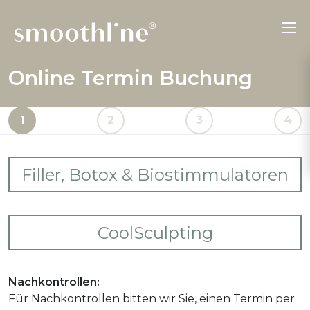
Online Termin Buchung
1
2
3
4
Filler, Botox & Biostimmulatoren
Wählen Sie Ihre gewünschten Behandlungen aus.
CoolSculpting
Stirnfalten
Wählen Sie Ihre gewünschten Behandlungen aus.
Zornesfalten
Nachkontrollen:
Vor Ihrer CoolSculpting-Behandlung findet ein
Für Nachkontrollen bitten wir Sie, einen Termin per
Augenfalten («Krähenfüsse»)