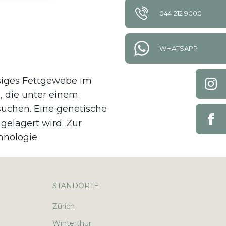
044 212 9000
WHATSAPP
siges Fettgewebe im
, die unter einem
 suchen. Eine genetische
gelagert wird. Zur
hnologie
STANDORTE
Zürich
Winterthur